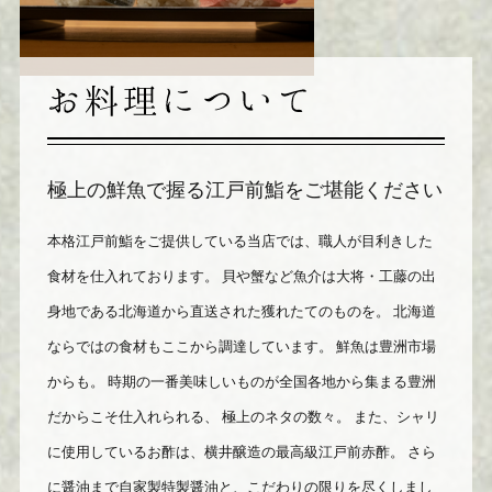
極上の鮮魚で握る江戸前鮨をご堪能ください
本格江戸前鮨をご提供している当店では、職人が目利きした
食材を仕入れております。
貝や蟹など魚介は大将・工藤の出
身地である北海道から直送された獲れたてのものを。
北海道
ならではの食材もここから調達しています。
鮮魚は豊洲市場
からも。
時期の一番美味しいものが全国各地から集まる豊洲
だからこそ仕入れられる、
極上のネタの数々。
また、シャリ
に使用しているお酢は、横井醸造の最高級江戸前赤酢。
さら
に醤油まで自家製特製醤油と、こだわりの限りを尽くしまし