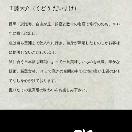
工藤大介（くどう だいすけ）
目黒・恵比寿、自由が丘、銀座と数々の名店で修行ののち、2012
年に横浜に出店。
魚は自ら豊洲まで仕入れに行き、自身が満足したものしかお客様
に提供しないこだわりぶり。
鮨に合う日本酒も時期によって一番美味しいものを厳選。確かな
技術、厳選食材、
そして寛ぎの空間の中で心地の良い上質のおも
てなしを心がけております。
握りたての最高級の味わいをお楽しみ下さい。